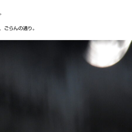
。
，ごらんの通り。