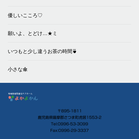
優しいこころ♡
願いよ、とどけ…★ミ
いつもと少し違うお茶の時間🍵
小さな傘
〒895-1811
鹿児島県薩摩郡さつま町虎居1553-2
Tel:0996-53-3099
Fax:0996-29-3337