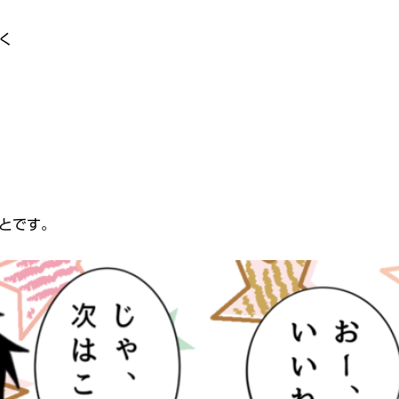
く
とです。