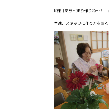
K様「あら～飾り作りね～！ 
早速、スタッフに作り方を聞く