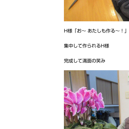
H様「お～ あたしも作る～！」
集中して作られるH様
完成して満面の笑み