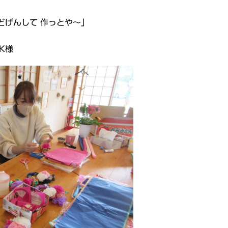
どげんして 作っとや～」
K様