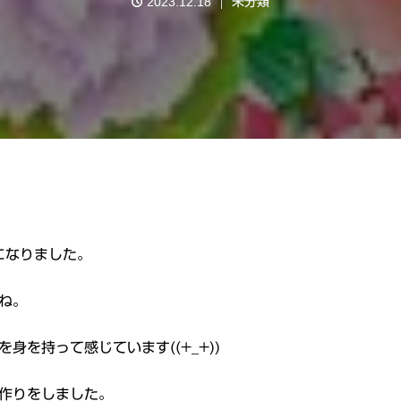
2023.12.18
未分類
になりました。
ね。
身を持って感じています((+_+))
作りをしました。