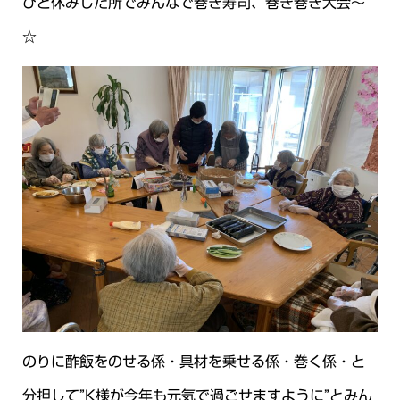
ひと休みした所でみんなで巻き寿司、巻き巻き大会～
☆
のりに酢飯をのせる係・具材を乗せる係・巻く係・と
分担して”K様が今年も元気で過ごせますように”とみん