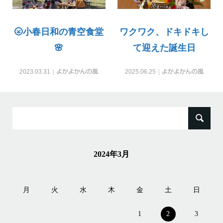
🌝小春日和の青空食堂
ワクワク、ドキドキし
🌸
て迎えた誕生日
2023.03.31
よかよかんの風
2025.06.25
よかよかんの風
検
索:
2024年3月
月
火
水
木
金
土
日
1
2
3