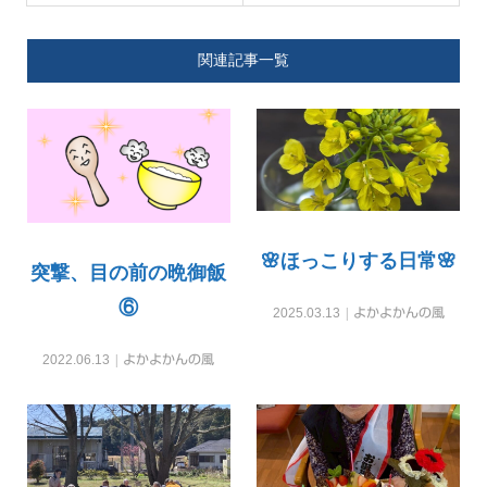
関連記事一覧
🌸ほっこりする日常🌸
突撃、目の前の晩御飯
⑥
2025.03.13
よかよかんの風
2022.06.13
よかよかんの風