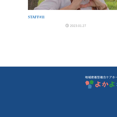
STAFF#11
2023.01.27