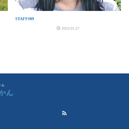
STAFF#09
2023.01.27