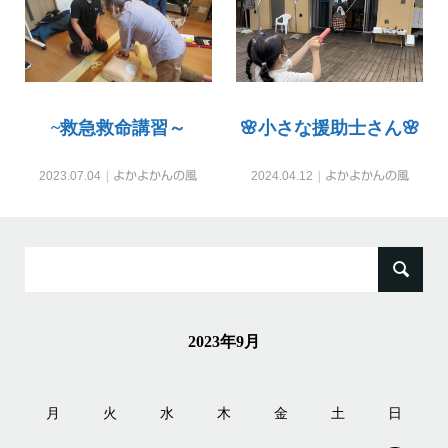
~救急救命講習～
🌸小さな援助士さん🌸
2023.07.04
よかよかんの風
2024.04.12
よかよかんの風
検
索:
2023年9月
月
火
水
木
金
土
日