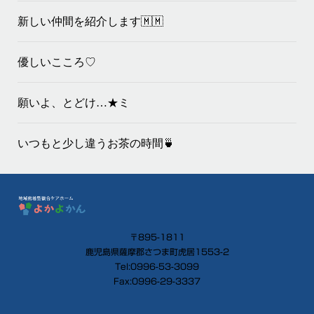
新しい仲間を紹介します🇲🇲
優しいこころ♡
願いよ、とどけ…★ミ
いつもと少し違うお茶の時間🍵
〒895-1811
鹿児島県薩摩郡さつま町虎居1553-2
Tel:0996-53-3099
Fax:0996-29-3337