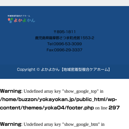
〒895-1811
鹿児島県薩摩郡さつま町虎居1553-2
Tel:0996-53-3099
Fax:0996-29-3337
Copyright © よかよかん【地域密着型複合ケアホーム】
Warning
: Undefined array key "show_google_top" in
/home/buzzon/yokayokan.jp/public_html/wp-
content/themes/yoka04/footer.php
on line
297
Warning
: Undefined array key "show_google_btm" in